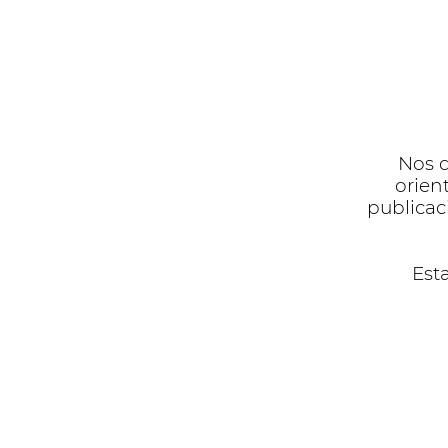
Nos 
orien
publicaci
Est